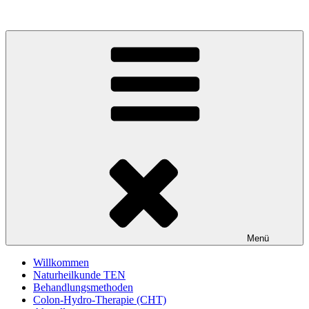
Zum
Inhalt
springen
Menü
Willkommen
Naturheilkunde TEN
Behandlungsmethoden
Colon-Hydro-Therapie (CHT)