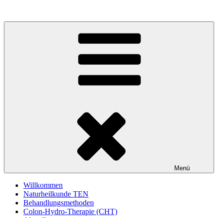
Zum
Inhalt
springen
Menü
Willkommen
Naturheilkunde TEN
Behandlungsmethoden
Colon-Hydro-Therapie (CHT)